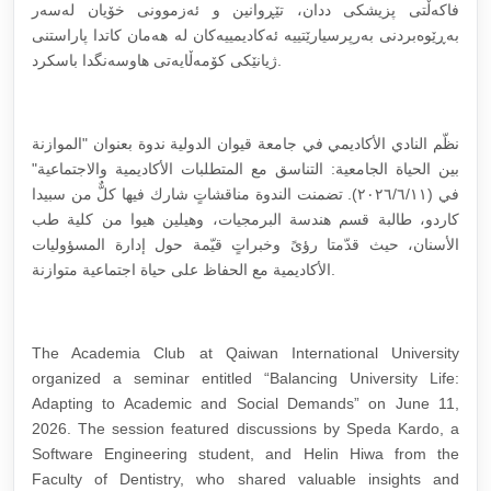
فاکەڵتی پزیشکی ددان، تێڕوانین و ئەزموونی خۆیان لەسەر
بەڕێوەبردنی بەرپرسیارێتییە ئەکادیمییەکان لە هەمان کاتدا پاراستنی
ژیانێکی کۆمەڵایەتی هاوسەنگدا باسکرد.
نظّم النادي الأكاديمي في جامعة قيوان الدولية ندوة بعنوان "الموازنة
بين الحياة الجامعية: التناسق مع المتطلبات الأكاديمية والاجتماعية"
في (٢٠٢٦/٦/١١). تضمنت الندوة مناقشاتٍ شارك فيها كلٌّ من سبيدا
كاردو، طالبة قسم هندسة البرمجيات، وهيلين هيوا من كلية طب
الأسنان، حيث قدّمتا رؤىً وخبراتٍ قيّمة حول إدارة المسؤوليات
الأكاديمية مع الحفاظ على حياة اجتماعية متوازنة.
The Academia Club at Qaiwan International University
organized a seminar entitled “Balancing University Life:
Adapting to Academic and Social Demands” on June 11,
2026. The session featured discussions by Speda Kardo, a
Software Engineering student, and Helin Hiwa from the
Faculty of Dentistry, who shared valuable insights and