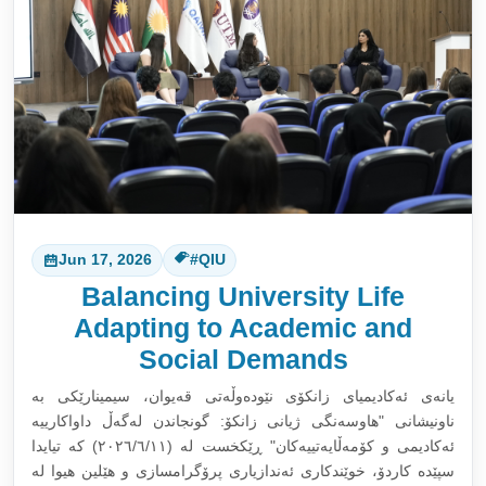
Jun 17, 2026
#QIU
Balancing University Life
Adapting to Academic and
Social Demands
یانەی ئەکادیمیای زانکۆی نێودەوڵەتی قەیوان، سیمینارێکی بە
ناونیشانی "هاوسەنگی ژیانی زانکۆ: گونجاندن لەگەڵ داواکارییە
ئەکادیمی و کۆمەڵایەتییەکان" ڕێکخست لە (٢٠٢٦/٦/١١) کە تیایدا
سپێدە کاردۆ، خوێندکاری ئەندازیاری پرۆگرامسازی و هێلین هیوا لە