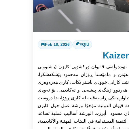
Feb 19, 2026
#QIU
Kaize
 نێودەوڵەتی قەیوان ۆرکشۆپی کایزن (باشبوونی
ۆ هێمن و مامۆستا ڕۆژان مەحمود پێشکەشکرا
وانێت کارایی خوودی باشتر بکات، کاری هەرەوەزی
هەردوو ژینگەی پیشەیی و ئەکادیمی، بۆ ئەوەی
یاوازییەکی ڕاستەقینە لە کاری ڕۆژانەدا دروست
عة قیوان الدولیة مؤخرًا ورشة عمل حول كایزن
ان محمود . أبرزت الورشة أسالیب عملیة تساعد
تنمیة المستدامة في البیئات المهنیة والأكادیمیة
ة والمتواصلة أن تحُدث فرقًا حقیقیًا في العمل الیومي