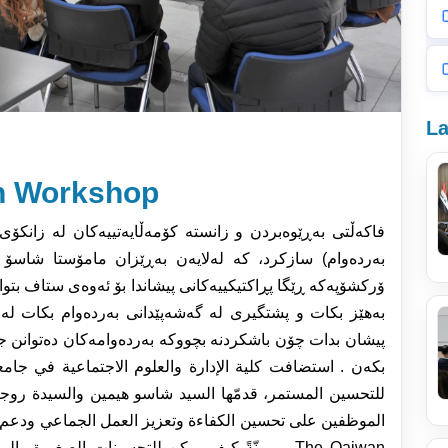
La
n Workshop
فاکەڵتی بەڕێوەبردن و زانستە کۆمەڵایەتییەکان لە زانکۆی
بەردەوام) سازکرد، کە لەلایەن بەڕێزان مامۆستا شاس.
ۆرکشۆپەکە ڕێگا پڕاکتیکییەکانی پیشاندا بۆ ئەوەی ستاف بت
بەهێز بکات و پشتگیری لە گەشەپێدانی بەردەوام بکات لە 
پیشان بدات چۆن باشکردنە بچووکە بەردەوامەکان دەتوانن ج
بکەن . استضافت كلیة الإدارة والعلوم الاجتماعیة في جام
للتحسین المستمر، قدمّها السید شاسو هیمین والسیدة روج
الموظفین على تحسین الكفاءة وتعزیز العمل الجماعي ودعم ال،
مبینّةً كیف یمكن للتحسینات الصغیر . The Qaiwan