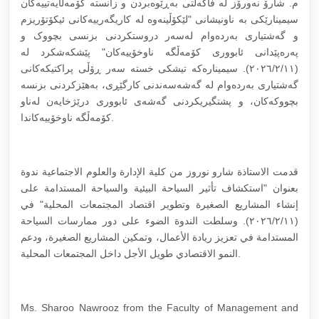
م. شارۆ نەورۆز لە فاکەڵتی بەڕێوەبردن و زانستە کۆمەڵایەتییەکان
سیمینارێکی بە ناونیشانی "لێکۆڵینەوە لە کاریگەرییەکانی ئیکۆتۆریزم
و گەشتیاری بەردەوام لەسەر دروستکردنی بزنسی بچووک و
پەرەپێدانی ئابووری کۆمەڵگە ناوخۆییەکان" پێشکەشکرد لە
(٢٠٢٦/٢/١١). سیمینارەکە تیشکی خستە سەر ڕۆڵی پراکتیکەکانی
گەشتیاری بەردەوام لە گەشەسەندنی کارگێڕی، بەهێزکردنی بزنسە
بچووکەکان، و پشتگیریکردنی گەشەی ئابووری درێژخایەن لەناو
کۆمەڵگە ناوخۆییەکاندا.
قدمت الاستاذة شارو نوروز من كلية الإدارة والعلوم الاجتماعية ندوة
بعنوان "استكشاف تأثير السياحة البيئية والسياحة المستدامة على
إنشاء المشاريع الصغيرة وتطوير اقتصاد المجتمعات المحلية" في
(٢٠٢٦/٢/١١). وسلطت الندوة الضوء على دور ممارسات السياحة
المستدامة في تعزيز ريادة الأعمال، وتمكين المشاريع الصغيرة، ودعم
النمو الاقتصادي طويل الأجل داخل المجتمعات المحلية.
Ms. Sharoo Nawrooz from the Faculty of Management and