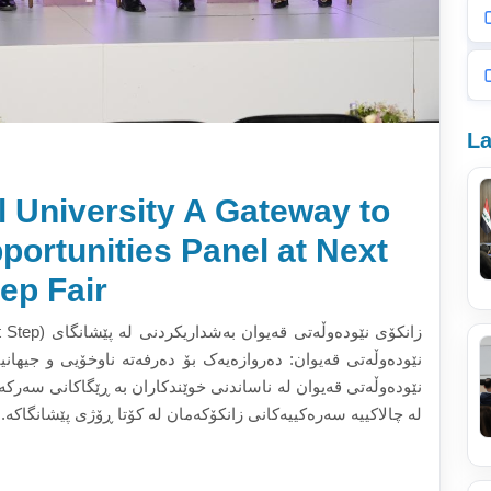
La
l University A Gateway to
portunities Panel at Next
ep Fair
نێودەوڵەتی قەیوان: دەروازەیەک بۆ دەرفەتە ناوخۆیی و جیهان
نێودەوڵەتی قەیوان لە ناساندنی خوێندکاران بە ڕێگاکانی سەرکەو
لە چالاکییە سەرەکییەکانی زانکۆکەمان لە کۆتا ڕۆژی پێشانگاکە.