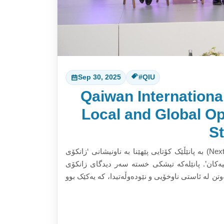
Sep 30, 2025
#QIU
Qaiwan Internationa
Local and Global Op
St
زانکۆی نێودەوڵەتی قەیوان بەشداریکردنی لە پێشانگای (Next Step) بە پانێڵێک کۆتایی پێهێنا بە ناونیشانی ‘زانکۆی
ییەکان’. پانێلەکە تیشکی خستە سەر دیدگای زانکۆی
تن لە ئاستی ناوخۆیی و نێودەوڵەتیدا، کە یەکێک بوو